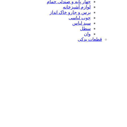
چهار پایه و صندلی حمام
لوازم آشپزخانه
برس و جارو خاک انداز
چوب لباسی
سبد لباس
سطل
وان
قطعات یدکی