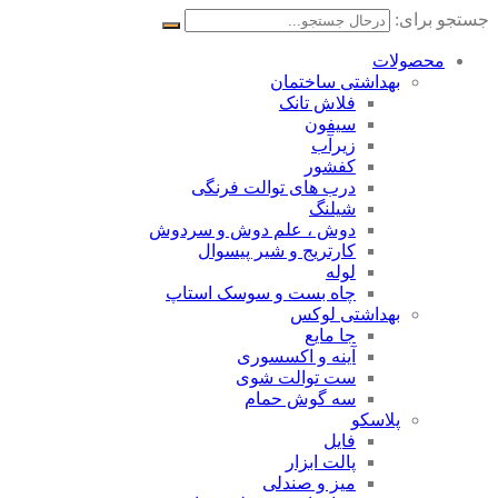
جستجو برای:
محصولات
بهداشتی ساختمان
فلاش تانک
سیفون
زیرآب
کفشور
درب های توالت فرنگی
شیلنگ
دوش ، علم دوش و سردوش
کارتریج و شیر پیسوال
لوله
چاه بست و سوسک استاپ
بهداشتی لوکس
جا مایع
آینه و اکسسوری
ست توالت شوی
سه گوش حمام
پلاسکو
فایل
پالت ابزار
میز و صندلی