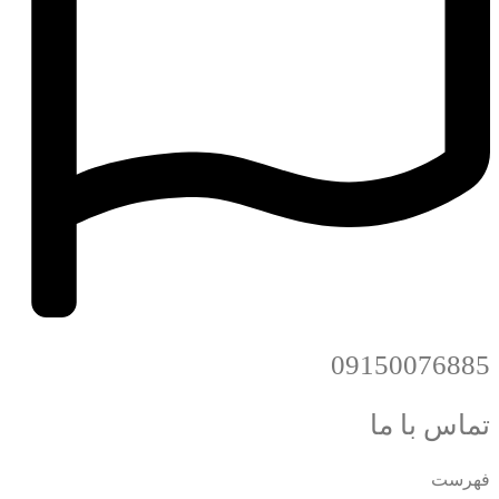
09150076885
تماس با ما
فهرست