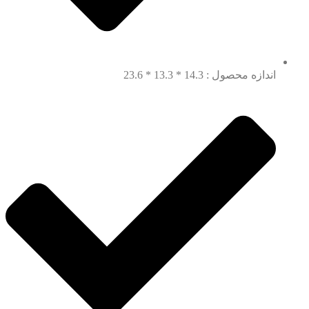
اندازه محصول : 14.3 * 13.3 * 23.6