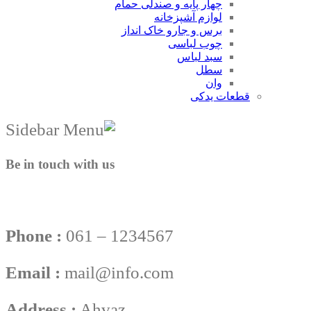
چهار پایه و صندلی حمام
لوازم آشپزخانه
برس و جارو خاک انداز
چوب لباسی
سبد لباس
سطل
وان
قطعات یدکی
Be in touch with us
Phone :
061 – 1234567
Email :
mail@info.com
Address :
Ahvaz