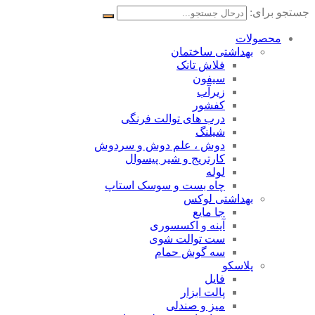
جستجو برای:
محصولات
بهداشتی ساختمان
فلاش تانک
سیفون
زیرآب
کفشور
درب های توالت فرنگی
شیلنگ
دوش ، علم دوش و سردوش
کارتریج و شیر پیسوال
لوله
چاه بست و سوسک استاپ
بهداشتی لوکس
جا مایع
آینه و اکسسوری
ست توالت شوی
سه گوش حمام
پلاسکو
فایل
پالت ابزار
میز و صندلی