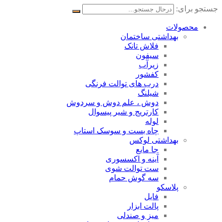
جستجو برای:
محصولات
بهداشتی ساختمان
فلاش تانک
سیفون
زیرآب
کفشور
درب های توالت فرنگی
شیلنگ
دوش ، علم دوش و سردوش
کارتریج و شیر پیسوال
لوله
چاه بست و سوسک استاپ
بهداشتی لوکس
جا مایع
آینه و اکسسوری
ست توالت شوی
سه گوش حمام
پلاسکو
فایل
پالت ابزار
میز و صندلی