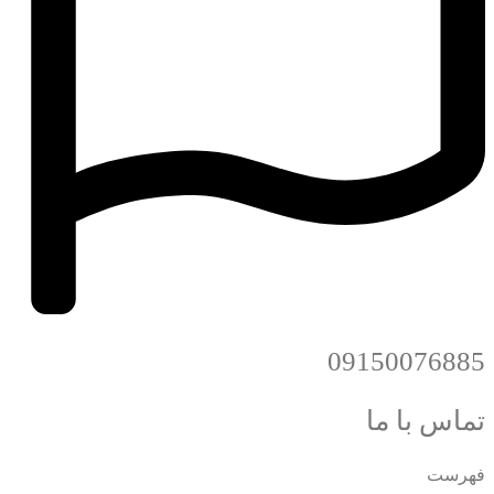
09150076885
تماس با ما
فهرست