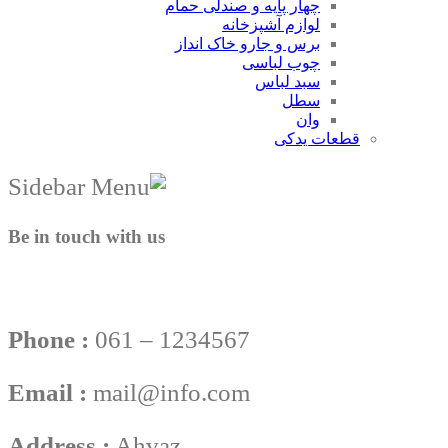
چهار پایه و صندلی حمام
لوازم آشپزخانه
برس و جارو خاک انداز
چوب لباسی
سبد لباس
سطل
وان
قطعات یدکی
Be in touch with us
Phone :
061 – 1234567
Email :
mail@info.com
Address :
Ahvaz