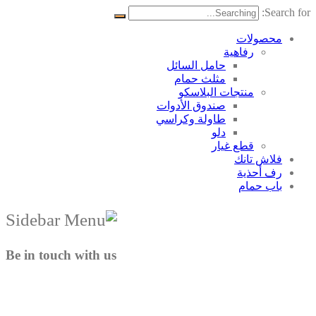
Search for:
محصولات
رفاهية
حامل السائل
مثلث حمام
منتجات البلاسکو
صندوق الأدوات
طاولة وكراسي
دلو
قطع غيار
فلاش تانك
رف أحذية
باب حمام
Be in touch with us