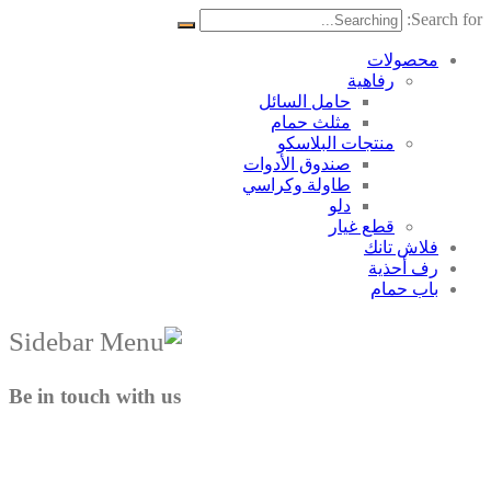
Search for:
محصولات
رفاهية
حامل السائل
مثلث حمام
منتجات البلاسکو
صندوق الأدوات
طاولة وكراسي
دلو
قطع غيار
فلاش تانك
رف أحذية
باب حمام
Be in touch with us