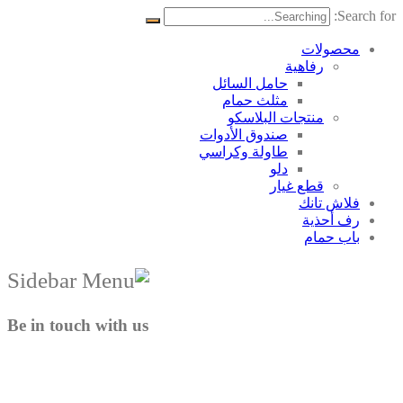
Search for:
محصولات
رفاهية
حامل السائل
مثلث حمام
منتجات البلاسکو
صندوق الأدوات
طاولة وكراسي
دلو
قطع غيار
فلاش تانك
رف أحذية
باب حمام
Be in touch with us