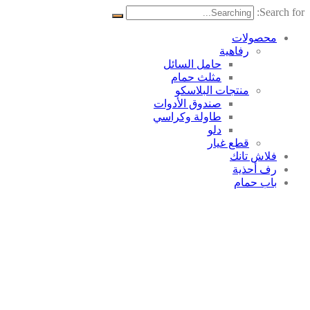
Search for:
محصولات
رفاهية
حامل السائل
مثلث حمام
منتجات البلاسکو
صندوق الأدوات
طاولة وكراسي
دلو
قطع غيار
فلاش تانك
رف أحذية
باب حمام