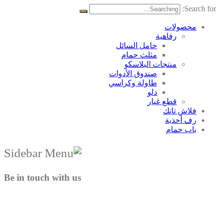
Search for:
محصولات
رفاهية
حامل السائل
مثلث حمام
منتجات البلاسکو
صندوق الأدوات
طاولة وكراسي
دلو
قطع غيار
فلاش تانك
رف أحذية
باب حمام
Be in touch with us