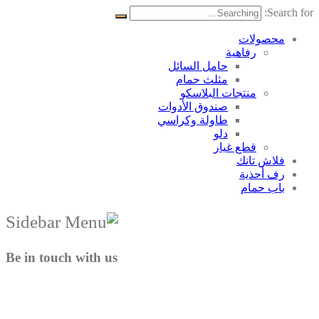
Search for:
محصولات
رفاهية
حامل السائل
مثلث حمام
منتجات البلاسکو
صندوق الأدوات
طاولة وكراسي
دلو
قطع غيار
فلاش تانك
رف أحذية
باب حمام
Be in touch with us