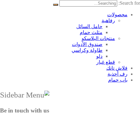
Search for:
محصولات
رفاهية
حامل السائل
مثلث حمام
منتجات البلاسکو
صندوق الأدوات
طاولة وكراسي
دلو
قطع غيار
فلاش تانك
رف أحذية
باب حمام
Be in touch with us