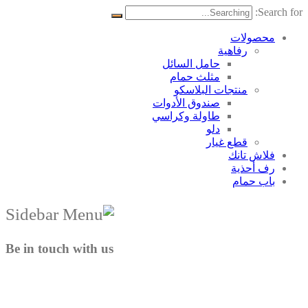
Search for:
محصولات
رفاهية
حامل السائل
مثلث حمام
منتجات البلاسکو
صندوق الأدوات
طاولة وكراسي
دلو
قطع غيار
فلاش تانك
رف أحذية
باب حمام
Be in touch with us