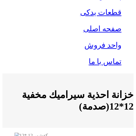
قطعات یدکی
صفحه اصلی
واحد فروش
تماس با ما
خزانة احذية سيراميك مخفية
12*12(صدمة)