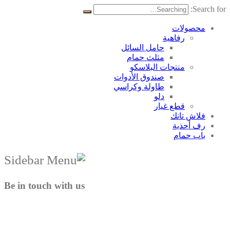
Search for:
محصولات
رفاهية
حامل السائل
مثلث حمام
منتجات البلاسکو
صندوق الأدوات
طاولة وكراسي
دلو
قطع غيار
فلاش تانك
رف أحذية
باب حمام
Be in touch with us