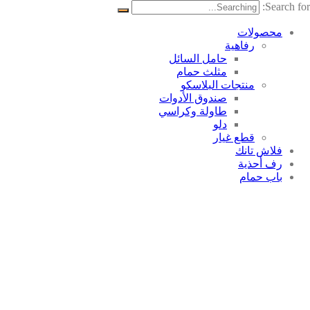
Search for:
محصولات
رفاهية
حامل السائل
مثلث حمام
منتجات البلاسکو
صندوق الأدوات
طاولة وكراسي
دلو
قطع غيار
فلاش تانك
رف أحذية
باب حمام