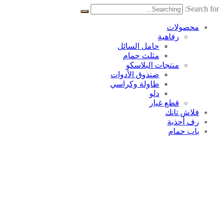
Search for:
محصولات
رفاهية
حامل السائل
مثلث حمام
منتجات البلاسکو
صندوق الأدوات
طاولة وكراسي
دلو
قطع غيار
فلاش تانك
رف أحذية
باب حمام