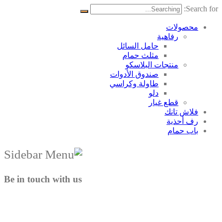
Search for:
محصولات
رفاهية
حامل السائل
مثلث حمام
منتجات البلاسکو
صندوق الأدوات
طاولة وكراسي
دلو
قطع غيار
فلاش تانك
رف أحذية
باب حمام
Be in touch with us