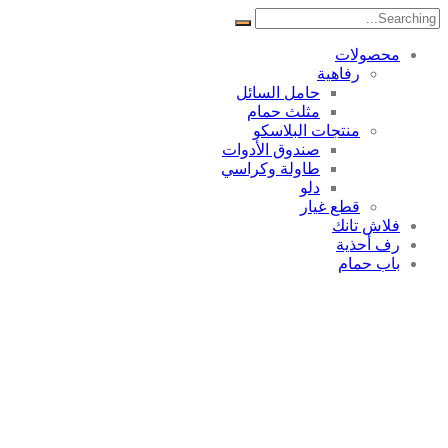
Search
for:
محصولات
رفاهية
حامل السائل
مثلث حمام
منتجات البلاسکو
صندوق الأدوات
طاولة وكراسي
دلو
قطع غيار
فلاش تانك
رف أحذية
باب حمام