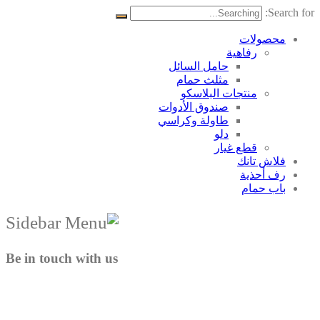
Search for:
محصولات
رفاهية
حامل السائل
مثلث حمام
منتجات البلاسکو
صندوق الأدوات
طاولة وكراسي
دلو
قطع غيار
فلاش تانك
رف أحذية
باب حمام
Be in touch with us