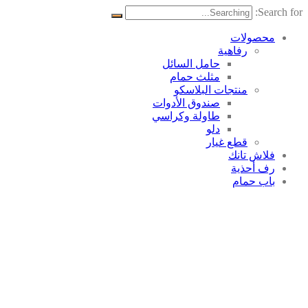
Search for:
محصولات
رفاهية
حامل السائل
مثلث حمام
منتجات البلاسکو
صندوق الأدوات
طاولة وكراسي
دلو
قطع غيار
فلاش تانك
رف أحذية
باب حمام