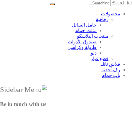
Search for:
محصولات
رفاهية
حامل السائل
مثلث حمام
منتجات البلاسکو
صندوق الأدوات
طاولة وكراسي
دلو
قطع غيار
فلاش تانك
رف أحذية
باب حمام
Be in touch with us