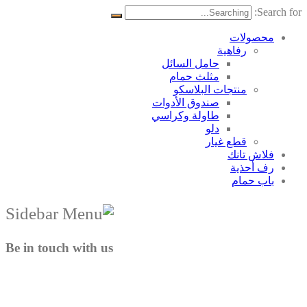
Search for:
محصولات
رفاهية
حامل السائل
مثلث حمام
منتجات البلاسکو
صندوق الأدوات
طاولة وكراسي
دلو
قطع غيار
فلاش تانك
رف أحذية
باب حمام
Be in touch with us