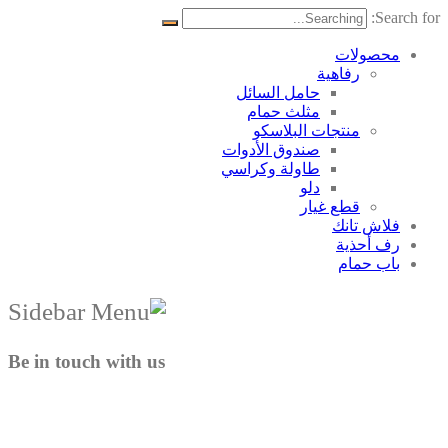
Search for:
محصولات
رفاهية
حامل السائل
مثلث حمام
منتجات البلاسکو
صندوق الأدوات
طاولة وكراسي
دلو
قطع غيار
فلاش تانك
رف أحذية
باب حمام
Be in touch with us