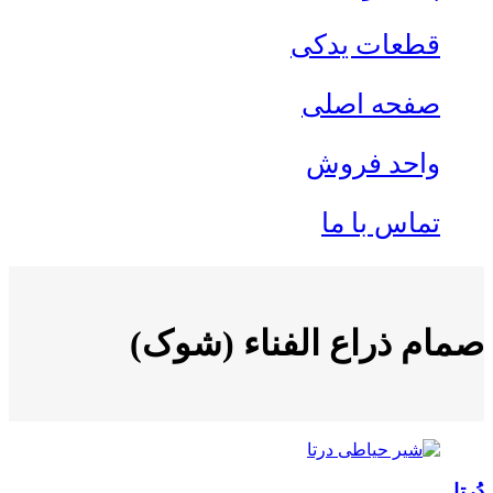
قطعات یدکی
صفحه اصلی
واحد فروش
تماس با ما
صمام ذراع الفناء (شوک)
دُرتا