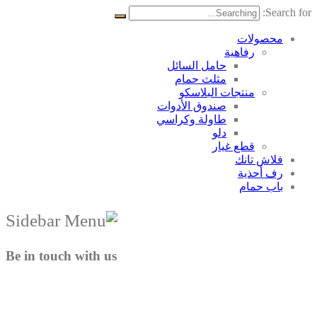
Search for:
محصولات
رفاهية
حامل السائل
مثلث حمام
منتجات البلاسکو
صندوق الأدوات
طاولة وكراسي
دلو
قطع غيار
فلاش تانك
رف أحذية
باب حمام
Be in touch with us