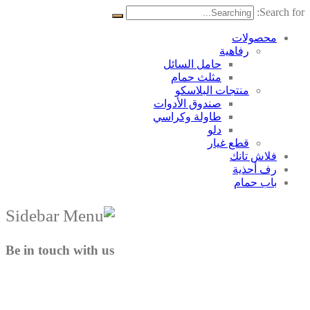
Search for:
محصولات
رفاهية
حامل السائل
مثلث حمام
منتجات البلاسکو
صندوق الأدوات
طاولة وكراسي
دلو
قطع غيار
فلاش تانك
رف أحذية
باب حمام
Be in touch with us