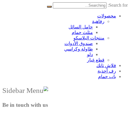
Search for:
محصولات
رفاهية
حامل السائل
مثلث حمام
منتجات البلاسکو
صندوق الأدوات
طاولة وكراسي
دلو
قطع غيار
فلاش تانك
رف أحذية
باب حمام
Be in touch with us