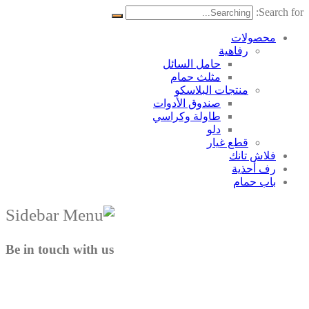
Search for:
محصولات
رفاهية
حامل السائل
مثلث حمام
منتجات البلاسکو
صندوق الأدوات
طاولة وكراسي
دلو
قطع غيار
فلاش تانك
رف أحذية
باب حمام
Be in touch with us