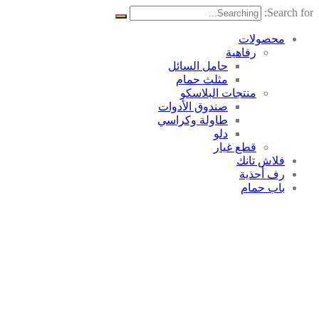
Search for:
محصولات
رفاهية
حامل السائل
مثلث حمام
منتجات البلاسکو
صندوق الأدوات
طاولة وكراسي
دلو
قطع غيار
فلاش تانك
رف أحذية
باب حمام