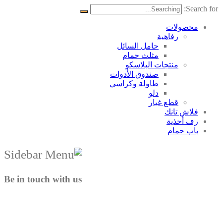
Search for:
محصولات
رفاهية
حامل السائل
مثلث حمام
منتجات البلاسکو
صندوق الأدوات
طاولة وكراسي
دلو
قطع غيار
فلاش تانك
رف أحذية
باب حمام
Be in touch with us