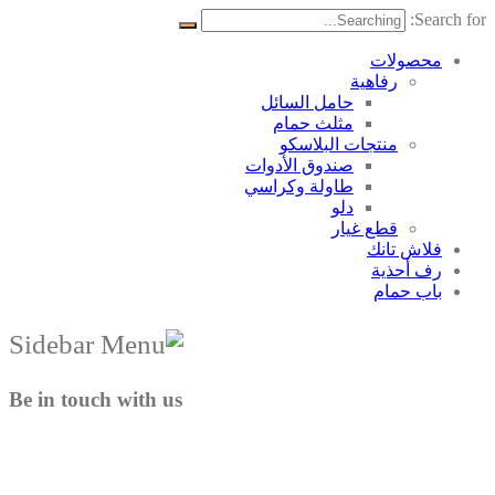
Search for:
محصولات
رفاهية
حامل السائل
مثلث حمام
منتجات البلاسکو
صندوق الأدوات
طاولة وكراسي
دلو
قطع غيار
فلاش تانك
رف أحذية
باب حمام
Be in touch with us