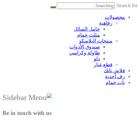
Search for:
محصولات
رفاهية
حامل السائل
مثلث حمام
منتجات البلاسکو
صندوق الأدوات
طاولة وكراسي
دلو
قطع غيار
فلاش تانك
رف أحذية
باب حمام
Be in touch with us