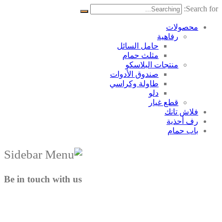
Search for:
محصولات
رفاهية
حامل السائل
مثلث حمام
منتجات البلاسکو
صندوق الأدوات
طاولة وكراسي
دلو
قطع غيار
فلاش تانك
رف أحذية
باب حمام
Be in touch with us