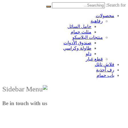
Search for:
محصولات
رفاهية
حامل السائل
مثلث حمام
منتجات البلاسکو
صندوق الأدوات
طاولة وكراسي
دلو
قطع غيار
فلاش تانك
رف أحذية
باب حمام
Be in touch with us