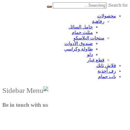
Search for:
محصولات
رفاهية
حامل السائل
مثلث حمام
منتجات البلاسکو
صندوق الأدوات
طاولة وكراسي
دلو
قطع غيار
فلاش تانك
رف أحذية
باب حمام
Be in touch with us