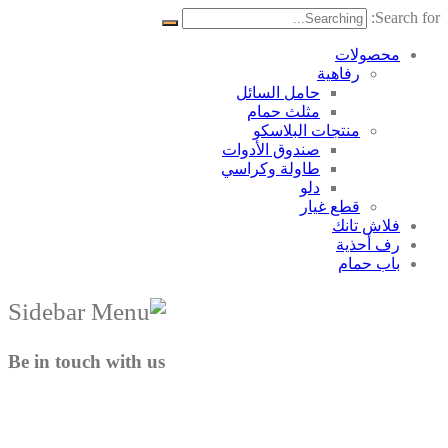
Search for:
محصولات
رفاهية
حامل السائل
مثلث حمام
منتجات البلاسکو
صندوق الأدوات
طاولة وكراسي
دلو
قطع غيار
فلاش تانك
رف أحذية
باب حمام
Be in touch with us