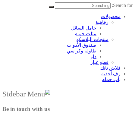
Search for:
محصولات
رفاهية
حامل السائل
مثلث حمام
منتجات البلاسکو
صندوق الأدوات
طاولة وكراسي
دلو
قطع غيار
فلاش تانك
رف أحذية
باب حمام
Be in touch with us