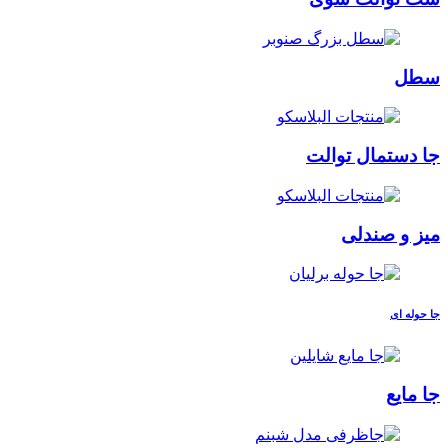
سطل
جا دستمال توالت
میز و صندلی
جا حوله ای
جا مایع