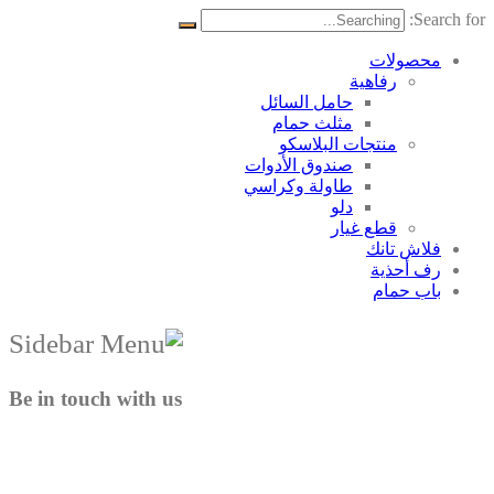
Search for:
محصولات
رفاهية
حامل السائل
مثلث حمام
منتجات البلاسکو
صندوق الأدوات
طاولة وكراسي
دلو
قطع غيار
فلاش تانك
رف أحذية
باب حمام
Be in touch with us