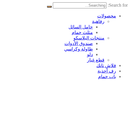
Search for:
محصولات
رفاهية
حامل السائل
مثلث حمام
منتجات البلاسکو
صندوق الأدوات
طاولة وكراسي
دلو
قطع غيار
فلاش تانك
رف أحذية
باب حمام