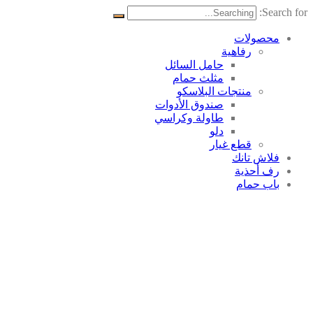
Search for:
محصولات
رفاهية
حامل السائل
مثلث حمام
منتجات البلاسکو
صندوق الأدوات
طاولة وكراسي
دلو
قطع غيار
فلاش تانك
رف أحذية
باب حمام