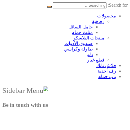
Search for:
محصولات
رفاهية
حامل السائل
مثلث حمام
منتجات البلاسکو
صندوق الأدوات
طاولة وكراسي
دلو
قطع غيار
فلاش تانك
رف أحذية
باب حمام
Be in touch with us