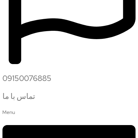
09150076885
تماس با ما
Menu