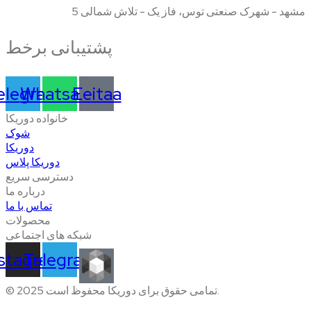
مشهد - شهرک صنعتی توس، فاز یک - تلاش شمالی 5
پشتیبانی برخط
elegram
Whatsapp
Eeitaa
خانواده دوریکا
شوک
دوریکا
دوریکا پلاس
دسترسی سریع
درباره ما
تماس با ما
محصولات
شبکه های اجتماعی
nstagram
Telegram
© 2025 تمامی حقوق برای دوریکا محفوظ است.