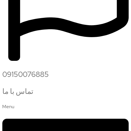
09150076885
تماس با ما
Menu