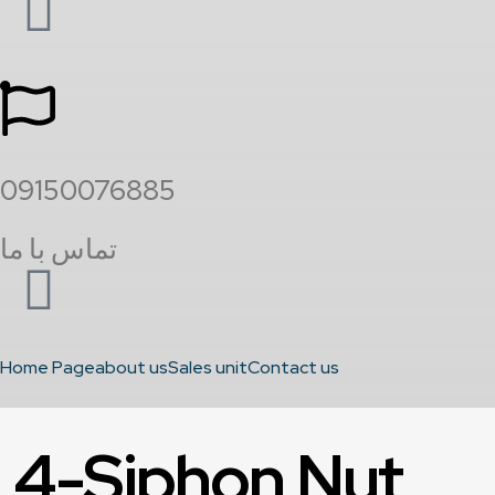
09150076885
تماس با ما
Home Page
about us
Sales unit
Contact us
4-Siphon Nut