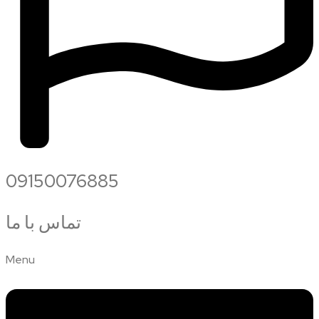
09150076885
تماس با ما
Menu