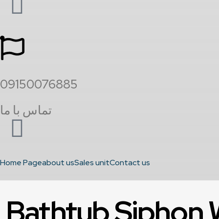
09150076885
تماس با ما
Home Page
about us
Sales unit
Contact us
Bathtub Siphon 