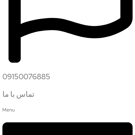
09150076885
تماس با ما
Menu