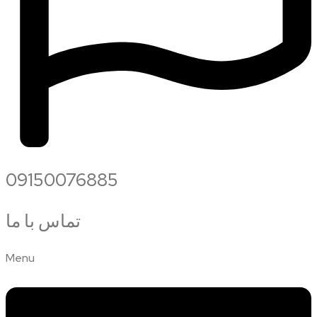
09150076885
تماس با ما
Menu