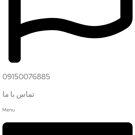
09150076885
تماس با ما
Menu