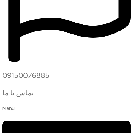
09150076885
تماس با ما
Menu