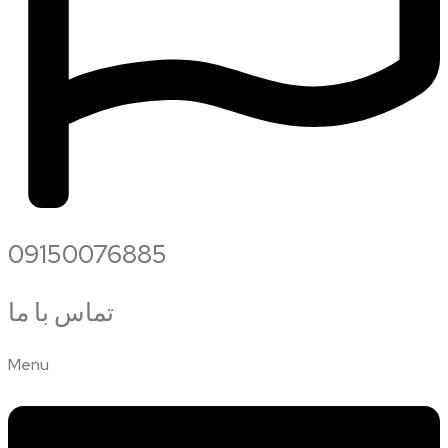
09150076885
تماس با ما
Menu