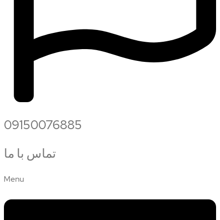
09150076885
تماس با ما
Menu