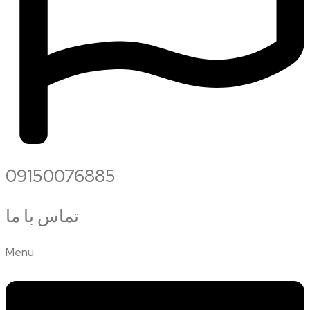
09150076885
تماس با ما
Menu